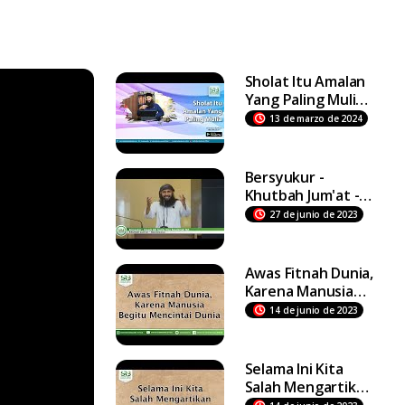
Sholat Itu Amalan
Yang Paling Mulia -
Ustadz Dr Syafiq
13 de marzo de 2024
Riza Basalamah MA
Bersyukur -
Khutbah Jum'at -
Ustadz DR Syafiq
27 de junio de 2023
Riza Basalamah MA
Awas Fitnah Dunia,
Karena Manusia
Begitu Mencintai
14 de junio de 2023
Dunia
Selama Ini Kita
Salah Mengartikan