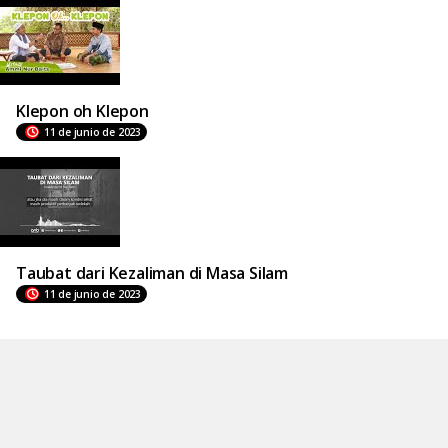
Klepon oh Klepon
11 de junio de 2023
Taubat dari Kezaliman di Masa Silam
11 de junio de 2023