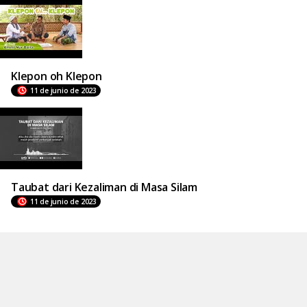
Klepon oh Klepon
11 de junio de 2023
Taubat dari Kezaliman di Masa Silam
11 de junio de 2023