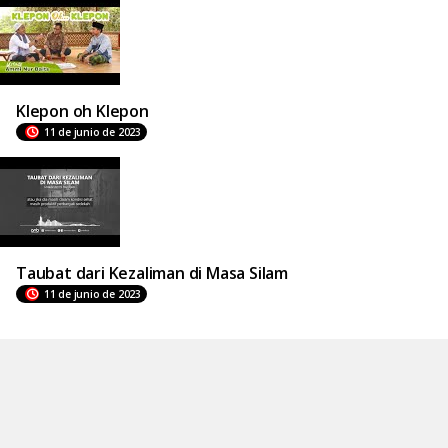
Klepon oh Klepon
11 de junio de 2023
Taubat dari Kezaliman di Masa Silam
11 de junio de 2023