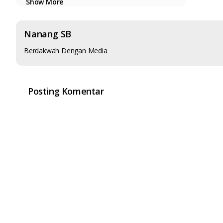
Show More
anb channel
Nanang SB
Berdakwah Dengan Media
Video diunggah pada 2020-06-03
Posting Komentar
Download Video
ammi, nur, baits, ustadz