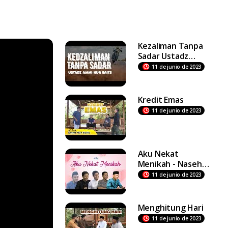
Kezaliman Tanpa
Sadar Ustadz
Ammi Nur Baits
11 de junio de 2023
Kredit Emas
11 de junio de 2023
Aku Nekat
Menikah - Nasehat
Ustadz Ammi Nur
11 de junio de 2023
Baits
Menghitung Hari
11 de junio de 2023