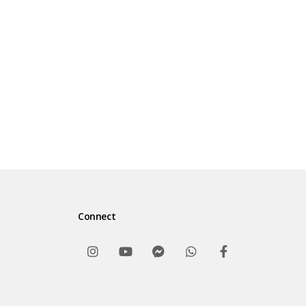
https://www.instagram.com/syafiqrizabasa
Twitter :
@ustadzsyafiq https://twitter.com/ustadzs
Telegram :
Syafiq Riza Basalamah Official / @SRB_Offic
https://t.me/SRB_Official
Website :
Connect
http://syafiqrizabasalamah.com/