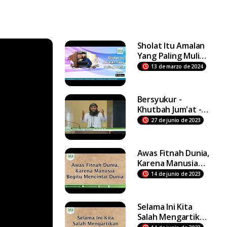
Sholat Itu Amalan
Yang Paling Mulia -
Ustadz Dr Syafiq
13 de marzo de 2024
Riza Basalamah MA
Bersyukur -
Khutbah Jum'at -
Ustadz DR Syafiq
27 de junio de 2023
Riza Basalamah MA
Awas Fitnah Dunia,
Karena Manusia
Begitu Mencintai
14 de junio de 2023
Dunia
Selama Ini Kita
Salah Mengartikan