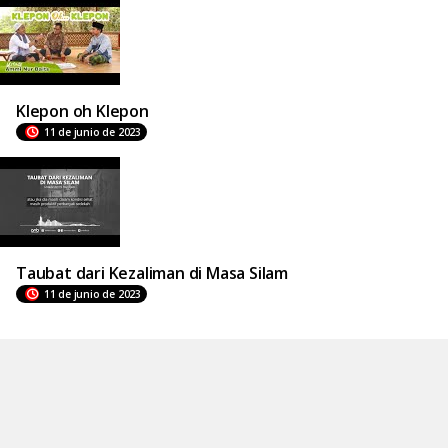
Klepon oh Klepon
11 de junio de 2023
Taubat dari Kezaliman di Masa Silam
11 de junio de 2023