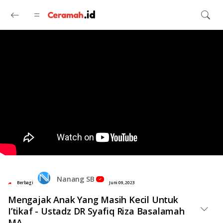
Langsung ke konten utama
Nanang SB
Berbagi
Juni 09, 2023
Mengajak Anak Yang Masih Kecil Untuk
I’tikaf - Ustadz DR Syafiq Riza Basalamah
MA