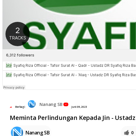
Nanang SB
Berbagi
Juni 09, 2023
Meminta Perlindungan Kepada Jin - Ustadz 
Nanang SB
0