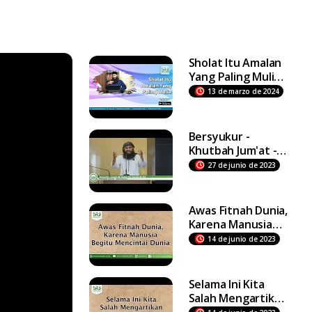
Sholat Itu Amalan
Yang Paling Mulia -
Ustadz Dr Syafiq
13 de marzo de 2024
Riza Basalamah MA
Bersyukur -
Khutbah Jum'at -
Ustadz DR Syafiq
27 de junio de 2023
Riza Basalamah MA
Awas Fitnah Dunia,
Karena Manusia
Begitu Mencintai
14 de junio de 2023
Dunia
Selama Ini Kita
Salah Mengartikan