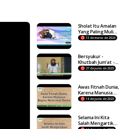
Sholat Itu Amalan
Yang Paling Mulia -
Ustadz Dr Syafiq
13 de marzo de 2024
Riza Basalamah MA
Bersyukur -
Khutbah Jum'at -
Ustadz DR Syafiq
27 de junio de 2023
Riza Basalamah MA
Awas Fitnah Dunia,
Karena Manusia
Begitu Mencintai
14 de junio de 2023
Dunia
Selama Ini Kita
Salah Mengartikan