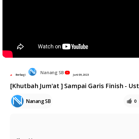
Nanang SB
Berbagi
Juni 09, 2023
[Khutbah Jum'at ] Sampai Garis Finish - Us
Nanang SB
0