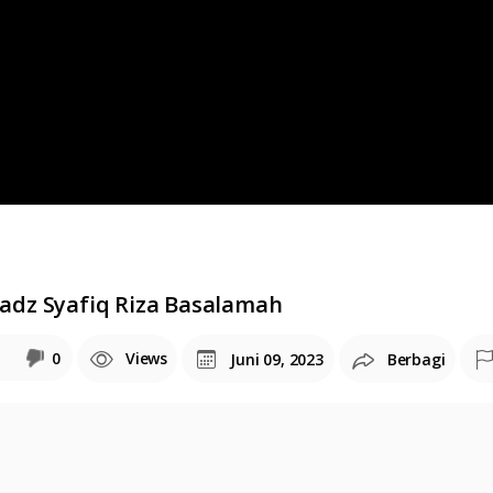
tadz Syafiq Riza Basalamah
0
Views
Juni 09, 2023
Berbagi