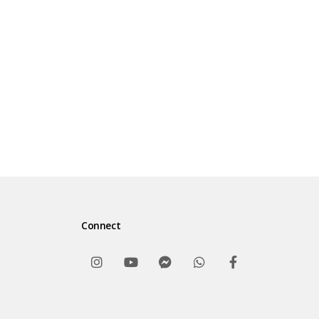
FB :
Syafiq Riza Basalamah Official / https://bit
IG :
Syafiq Riza Basalamah Official
Twitter :
Connect
Syafiq Riza Basalamah Official / https://bit
telegram :
Syafiq Riza Basalamah Official / http://t.m