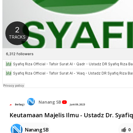
Nanang SB
Berbagi
Juni 09, 2023
Keutamaan Majelis Ilmu - Ustadz Dr. Syafi
Nanang SB
0