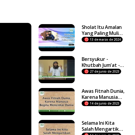
Sholat Itu Amalan
Yang Paling Mulia -
Ustadz Dr Syafiq
13 de marzo de 2024
Riza Basalamah MA
Bersyukur -
Khutbah Jum'at -
Ustadz DR Syafiq
27 de junio de 2023
Riza Basalamah MA
Awas Fitnah Dunia,
Karena Manusia
Begitu Mencintai
14 de junio de 2023
Dunia
Selama Ini Kita
Salah Mengartikan