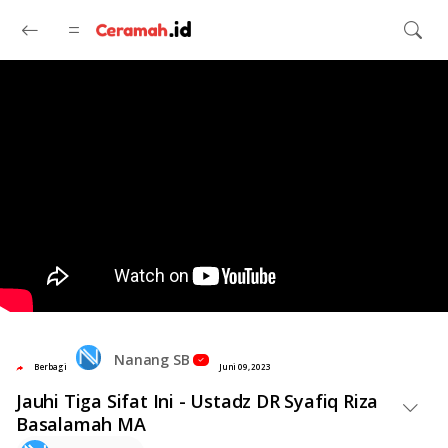
Langsung ke konten utama
Nanang SB
Berbagi
Juni 09, 2023
Jauhi Tiga Sifat Ini - Ustadz DR Syafiq Riza
Basalamah MA