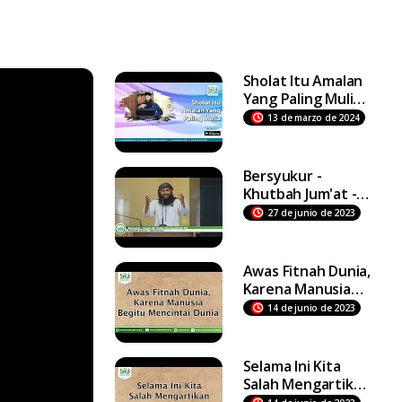
Sholat Itu Amalan
Yang Paling Mulia -
Ustadz Dr Syafiq
13 de marzo de 2024
Riza Basalamah MA
Bersyukur -
Khutbah Jum'at -
Ustadz DR Syafiq
27 de junio de 2023
Riza Basalamah MA
Awas Fitnah Dunia,
Karena Manusia
Begitu Mencintai
14 de junio de 2023
Dunia
Selama Ini Kita
Salah Mengartikan