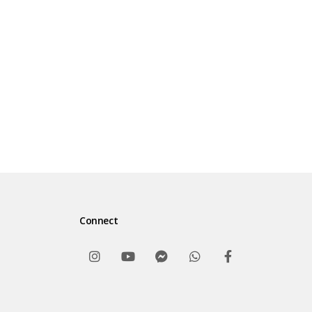
https://www.instagram.com/syafiqrizabasa
Twitter :
@ustadzsyafiq https://twitter.com/ustadzs
Telegram :
Syafiq Riza Basalamah Official / @SRB_Offic
https://t.me/SRB_Official
Website :
Connect
http://syafiqrizabasalamah.com/