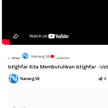
Nanang SB
Berbagi
Juni 09, 2023
Istighfar Kita Membutuhkan Istighfar - Us
Nanang SB
0