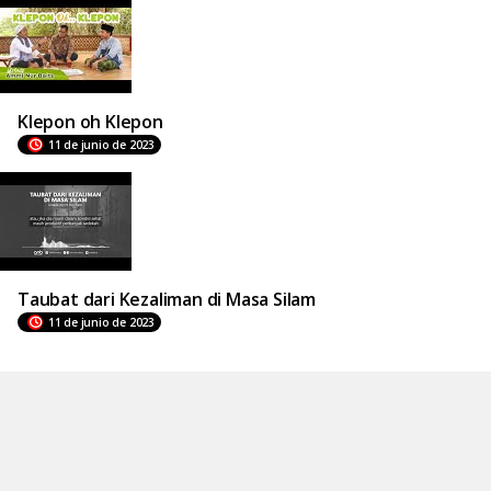
Klepon oh Klepon
11 de junio de 2023
Taubat dari Kezaliman di Masa Silam
11 de junio de 2023