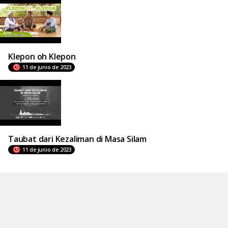
Klepon oh Klepon
11 de junio de 2023
Taubat dari Kezaliman di Masa Silam
11 de junio de 2023