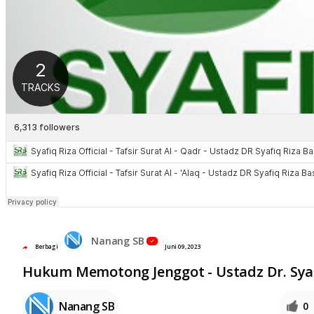
Nanang SB
Berbagi
Juni 09, 2023
Hukum Memotong Jenggot - Ustadz Dr. Syaf
Nanang SB
0