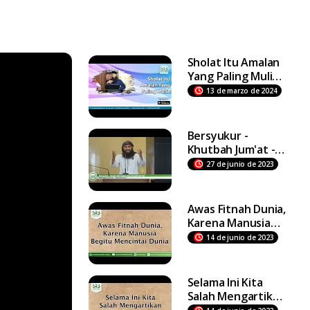
Sholat Itu Amalan
Yang Paling Mulia -
Ustadz Dr Syafiq
13 de marzo de 2024
Riza Basalamah MA
Bersyukur -
Khutbah Jum'at -
Ustadz DR Syafiq
27 de junio de 2023
Riza Basalamah MA
Awas Fitnah Dunia,
Karena Manusia
Begitu Mencintai
14 de junio de 2023
Dunia
Selama Ini Kita
Salah Mengartikan