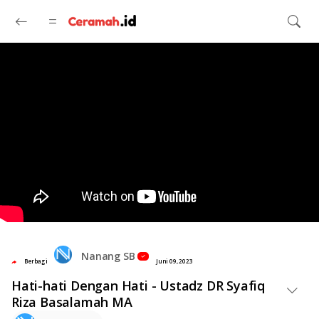
Langsung ke konten utama
Nanang SB
Berbagi
Juni 09, 2023
Hati-hati Dengan Hati - Ustadz DR Syafiq
Riza Basalamah MA