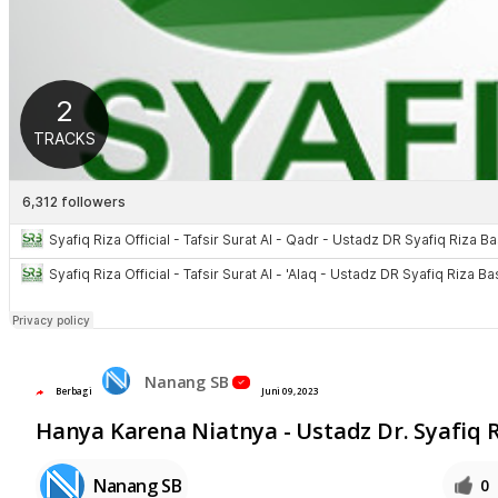
Nanang SB
Berbagi
Juni 09, 2023
Hanya Karena Niatnya - Ustadz Dr. Syafiq 
Nanang SB
0