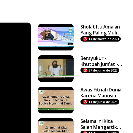
Sholat Itu Amalan
Yang Paling Mulia -
Ustadz Dr Syafiq
13 de marzo de 2024
Riza Basalamah MA
Bersyukur -
Khutbah Jum'at -
Ustadz DR Syafiq
27 de junio de 2023
Riza Basalamah MA
Awas Fitnah Dunia,
Karena Manusia
Begitu Mencintai
14 de junio de 2023
Dunia
Selama Ini Kita
Salah Mengartikan