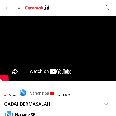
Langsung ke konten utama
Nanang SB
Berbagi
Juni 11, 2023
GADAI BERMASALAH
Nanang SB