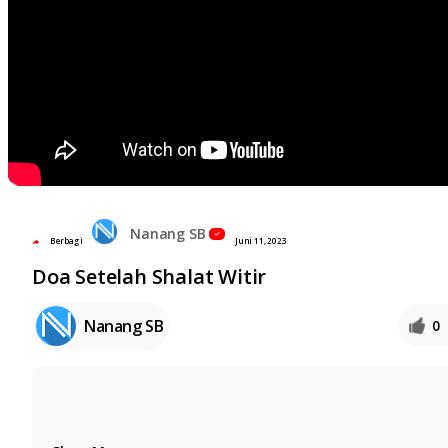
Nanang SB
Berbagi
Juni 11, 2023
Doa Setelah Shalat Witir
Nanang SB
0