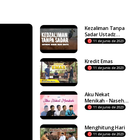
Kezaliman Tanpa
Sadar Ustadz
Ammi Nur Baits
11 de junio de 2023
Kredit Emas
11 de junio de 2023
Aku Nekat
Menikah - Nasehat
Ustadz Ammi Nur
11 de junio de 2023
Baits
Menghitung Hari
11 de junio de 2023