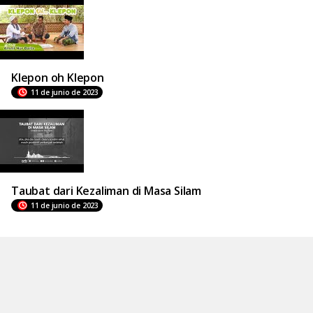
Klepon oh Klepon
11 de junio de 2023
Taubat dari Kezaliman di Masa Silam
11 de junio de 2023