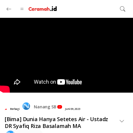
Langsung ke konten utama
Nanang SB
Berbagi
Juni 09, 2023
[Bima] Dunia Hanya Setetes Air - Ustadz
DR Syafiq Riza Basalamah MA