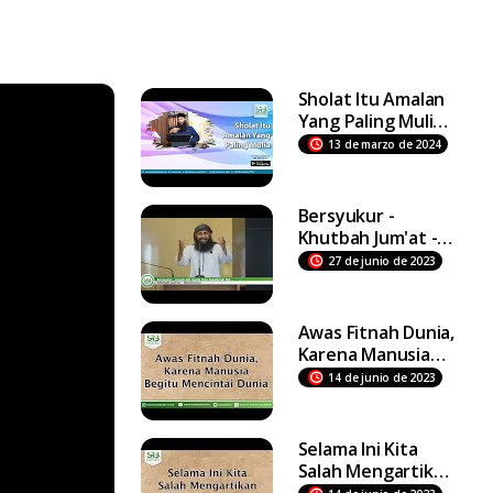
Sholat Itu Amalan
Yang Paling Mulia -
Ustadz Dr Syafiq
13 de marzo de 2024
Riza Basalamah MA
Bersyukur -
Khutbah Jum'at -
Ustadz DR Syafiq
27 de junio de 2023
Riza Basalamah MA
Awas Fitnah Dunia,
Karena Manusia
Begitu Mencintai
14 de junio de 2023
Dunia
Selama Ini Kita
Salah Mengartikan