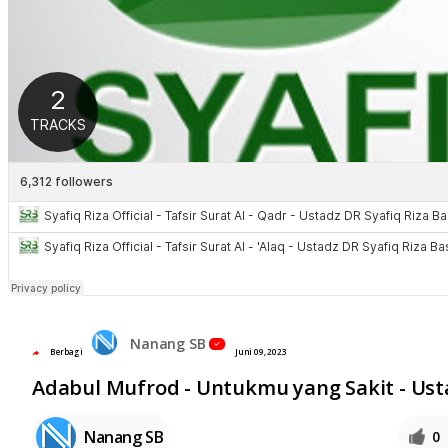
Nanang SB
Berbagi
Juni 09, 2023
Adabul Mufrod - Untukmu yang Sakit - Usta
Nanang SB
0