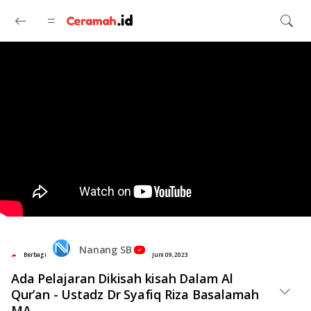
Langsung ke konten utama
Nanang SB
Berbagi
Juni 09, 2023
Ada Pelajaran Dikisah kisah Dalam Al
Qur’an - Ustadz Dr Syafiq Riza Basalamah
MA