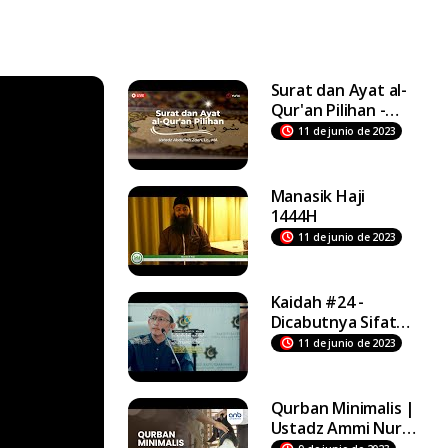
Surat dan Ayat al-
Qur'an Pilihan -
Ustadz Abdullah
11 de junio de 2023
Zaen, Lc., MA
Manasik Haji
1444H
11 de junio de 2023
Kaidah #24 -
Dicabutnya Sifat
Rububiyah Bukti
11 de junio de 2023
Bahwa
Penyembahan Itu
Bathil - Ust Badru
Qurban Minimalis |
Salam, Lc
Ustadz Ammi Nur