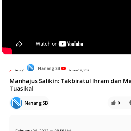
Nanang SB
Berbagi
Februari 26, 2023
Manhajus Salikin: Takbiratul Ihram dan M
Tuasikal
Nanang SB
0
February 26, 2023 at 08:58AM