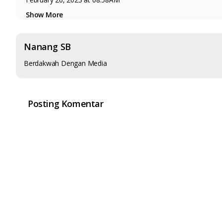
Show More
Bagaimana sih Takbiratul Ihram yang benar itu? Jangan-jangan,
Nanang SB
Berdakwah Dengan Media
Posting Komentar